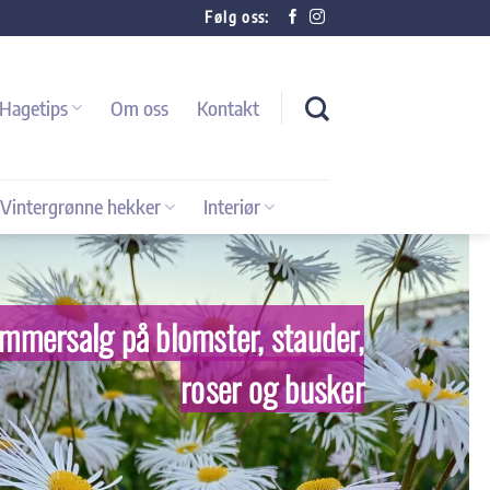
Følg oss:
Hagetips
Om oss
Kontakt
Vintergrønne hekker
Interiør
mmersalg på blomster, stauder,
roser og busker