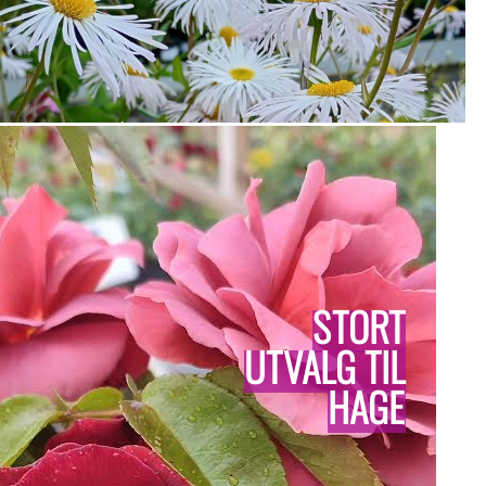
STORT
UTVALG TIL
HAGE