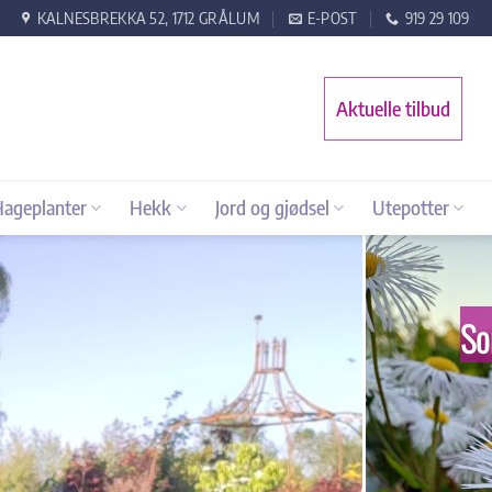
KALNESBREKKA 52, 1712 GRÅLUM
E-POST
919 29 109
Aktuelle tilbud
Hageplanter
Hekk
Jord og gjødsel
Utepotter
So