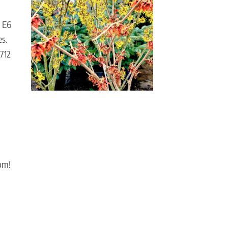
d E6
es.
712
.
om!