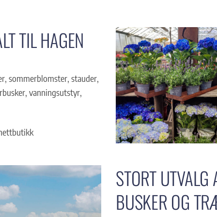
LT TIL HAGEN
ser, sommerblomster, stauder,
ærbusker, vanningsutstyr,
 nettbutikk
STORT UTVALG 
BUSKER OG TR