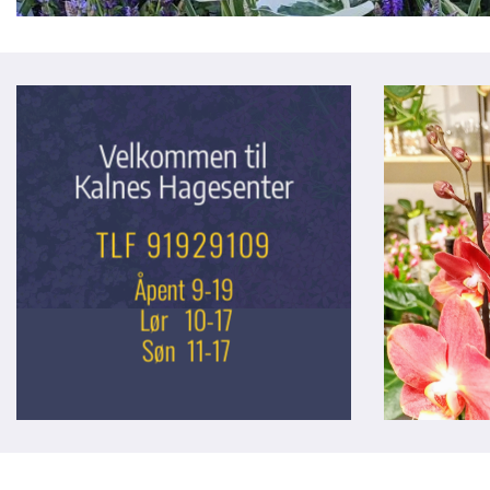
Velkommen til
Kalnes Hagesenter
TLF 91929109
Åpent 9-19
Lør 10-17
Søn 11-17