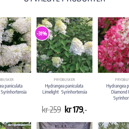
-31%
DBUSKER
PRYDBUSKER
PRYDBU
a paniculata
Hydrangea paniculata
Hydrangea p
 Syrinhortensia
Limelight Syrinhortensia
Diamond
Syrinhor
Opprinnelig
Nåværende
kr
259
kr
179
,-
pris
pris
var:
er:
kr 259.
kr 179.