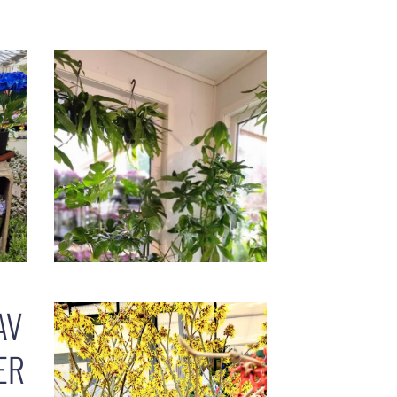
AV
ÆR