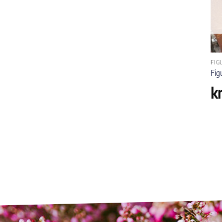
UTSOLGT
FIGURER
FIGURER
FIG
Figur i rust – Ekorn
Figur i rust – Stativ
Fig
kr
279
,-
kr
599
,-
k