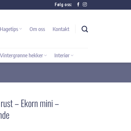
Følg oss:
Hagetips
Om oss
Kontakt
Vintergrønne hekker
Interiør
i rust – Ekorn mini –
nde