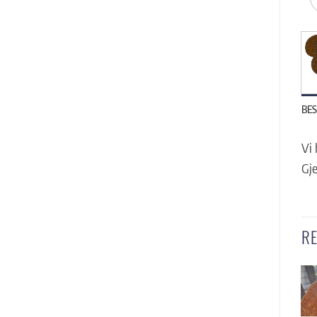
BES
Vi 
Gje
R