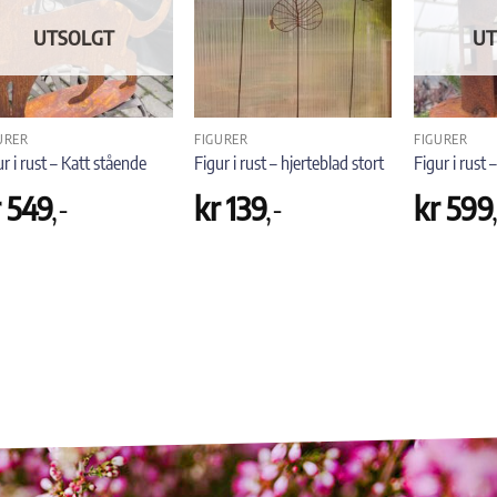
UTSOLGT
UT
URER
FIGURER
FIGURER
ur i rust – Katt stående
Figur i rust – hjerteblad stort
Figur i rust
r
549
,-
kr
139
,-
kr
599