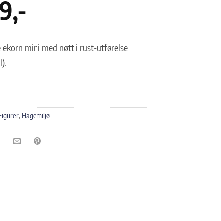
19
,-
ekorn mini med nøtt i rust-utførelse
l).
Figurer
,
Hagemiljø