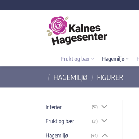
Skip
to
content
Frukt og bær
Hagemiljø
/
HAGEMILJØ
/
FIGURER
Interiør
(57)
Frukt og bær
(31)
Hagemiljø
(44)