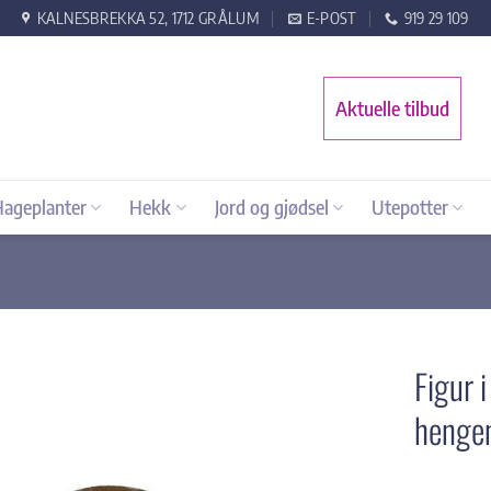
KALNESBREKKA 52, 1712 GRÅLUM
E-POST
919 29 109
Aktuelle tilbud
Hageplanter
Hekk
Jord og gjødsel
Utepotter
Figur 
henge