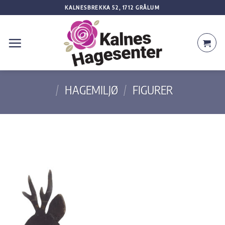
Skip
KALNESBREKKA 52, 1712 GRÅLUM
to
content
/
HAGEMILJØ
/
FIGURER