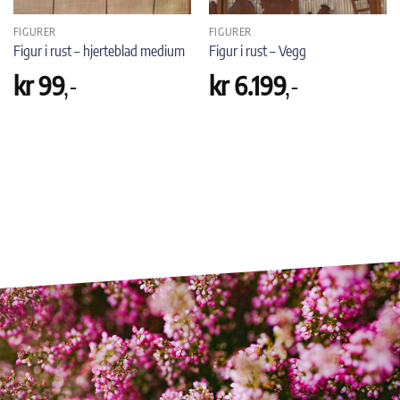
FIGURER
FIGURER
Figur i rust – hjerteblad medium
Figur i rust – Vegg
kr
99
,-
kr
6.199
,-