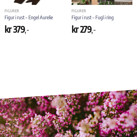
FIGURER
FIGURER
Figur i rust – Engel Aurelie
Figur i rust – Fugl i ring
kr
379
,-
kr
279
,-