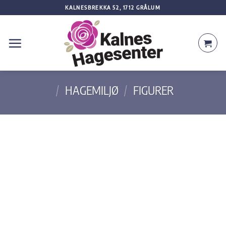
Skip
KALNESBREKKA 52, 1712 GRÅLUM
to
content
/
HAGEMILJØ
/
FIGURER