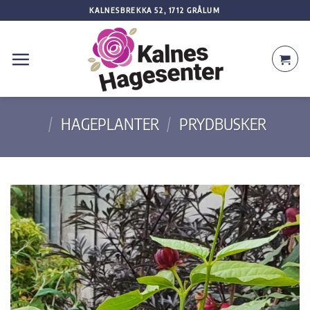
Skip
KALNESBREKKA 52, 1712 GRÅLUM
to
content
/
HAGEPLANTER
/
PRYDBUSKER