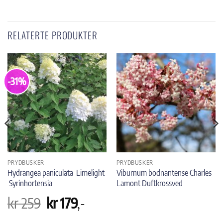
RELATERTE PRODUKTER
-31%
PRYDBUSKER
PRYDBUSKER
Hydrangea paniculata Limelight
Viburnum bodnantense Charles
Syrinhortensia
Lamont Duftkrossved
Opprinnelig
Nåværende
kr
259
kr
179
,-
pris
pris
var:
er:
kr 259.
kr 179.