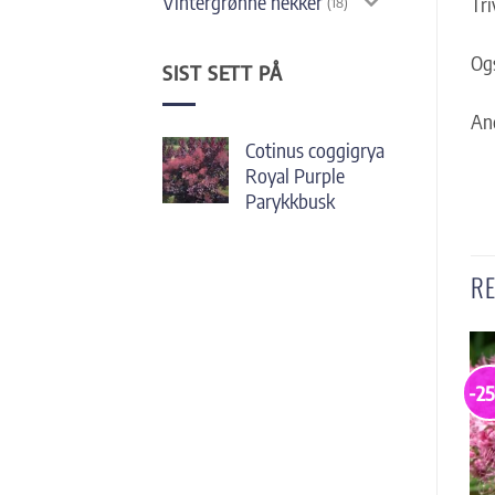
Vintergrønne hekker
Tri
(18)
Ogs
SIST SETT PÅ
And
Cotinus coggigrya
Royal Purple
Parykkbusk
R
-25%
-2