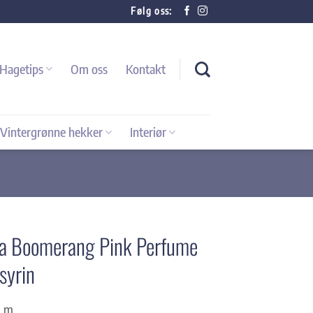
Følg oss:
Hagetips
Om oss
Kontakt
Vintergrønne hekker
Interiør
ga Boomerang Pink Perfume
syrin
2 m