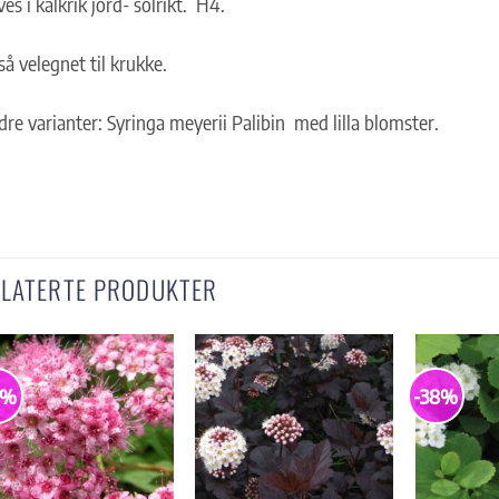
ves i kalkrik jord- solrikt. H4.
å velegnet til krukke.
re varianter: Syringa meyerii Palibin med lilla blomster.
ELATERTE PRODUKTER
5%
-38%