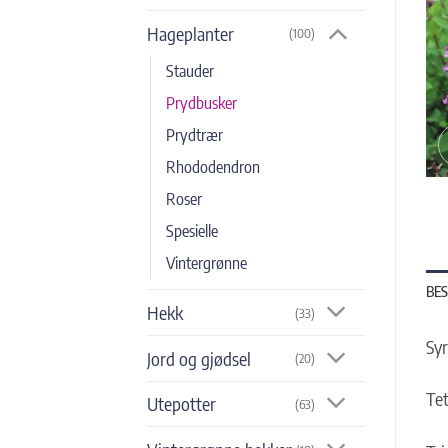
Hageplanter
(100)
Stauder
Prydbusker
Prydtrær
Rhododendron
Roser
Spesielle
Vintergrønne
BES
Hekk
(33)
Sy
Jord og gjødsel
(20)
Tet
Utepotter
(63)