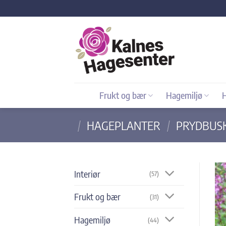
Skip
to
content
Frukt og bær
Hagemiljø
/
HAGEPLANTER
/
PRYDBUS
Interiør
(57)
Frukt og bær
(31)
Hagemiljø
(44)