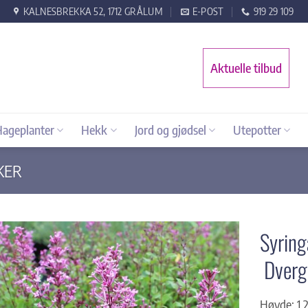
KALNESBREKKA 52, 1712 GRÅLUM
E-POST
919 29 109
Aktuelle tilbud
Hageplanter
Hekk
Jord og gjødsel
Utepotter
KER
Syrin
Dverg
Høyde: 1,