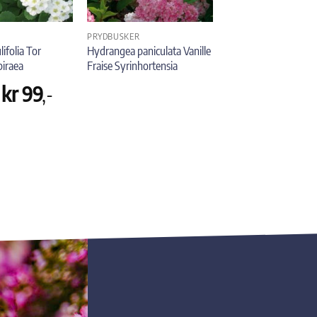
PRYDBUSKER
lifolia Tor
Hydrangea paniculata Vanille
piraea
Fraise Syrinhortensia
Opprinnelig
Nåværende
kr
99
,-
pris
pris
var:
er:
kr 159.
kr 99.