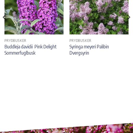
PRYDBUSKER
PRYDBUSKER
Buddleja davidii Pink Delight
Syringa meyeri Palibin
Sommerfuglbusk
Dvergsyrin