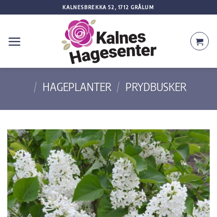
Skip
KALNESBREKKA 52, 1712 GRÅLUM
to
content
/
HAGEPLANTER
/
PRYDBUSKER