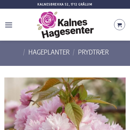
Skip
KALNESBREKKA 52, 1712 GRÅLUM
to
content
/
HAGEPLANTER
/
PRYDTRÆR