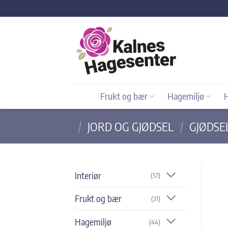
Skip
to
content
Frukt og bær
Hagemiljø
/
JORD OG GJØDSEL
/
GJØDSE
Interiør
(57)
Frukt og bær
(31)
Hagemiljø
(44)