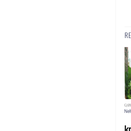
R
GJØDSEL
GJØDSEL
GJØ
Trim Blåkorn 14 kg
Helgjødsel 10 ltr.
Nel
kr
599
,-
kr
229
,-
k