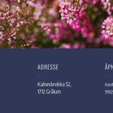
ADRESSE
ÅP
Kalnesbrekka 52,
Kont
1712 Grålum
919