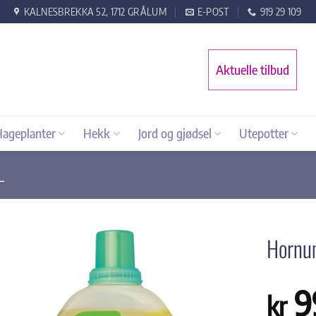
KALNESBREKKA 52, 1712 GRÅLUM
E-POST
919 29 109
Aktuelle tilbud
Hageplanter
Hekk
Jord og gjødsel
Utepotter
L
Hornum
9
kr