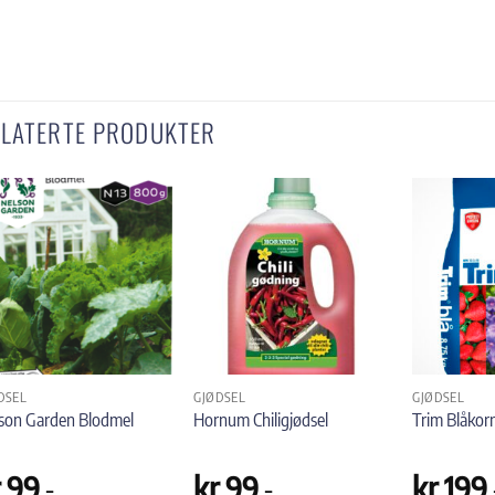
ELATERTE PRODUKTER
DSEL
GJØDSEL
GJØDSEL
son Garden Blodmel
Hornum Chiligjødsel
Trim Blåkorn
r
99
,-
kr
99
,-
kr
199
,