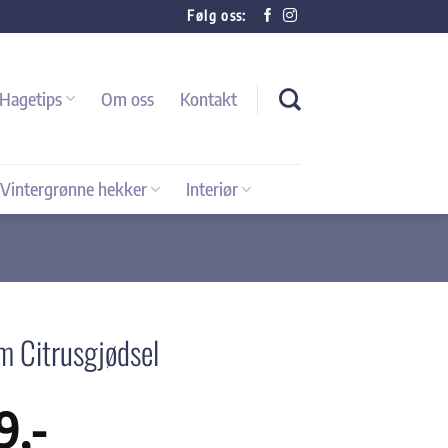
Følg oss:
Hagetips
Om oss
Kontakt
Vintergrønne hekker
Interiør
 Citrusgjødsel
9
,-