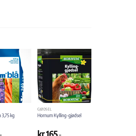
GJØDSEL
 3,75 kg
Hornum Kylling-gjødsel
-
kr
165
,-