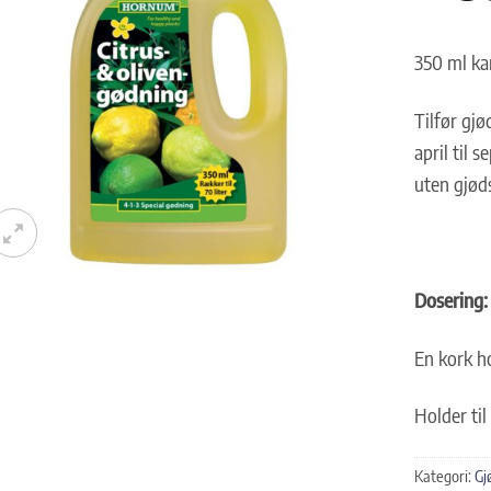
350 ml k
Tilfør gj
april til 
uten gjøds
Dosering:
En kork ho
Holder til 
Kategori:
Gj