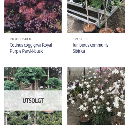
PRYDBUSKER
SPESIELLE
Cotinus coggigrya Royal
Juniperus communis
Purple Parykkbusk
Sibirica
UTSOLGT