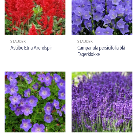
STAUDER
STAUDER
Campanula persicifolia blå
Astilbe Etna Arendspir
Fagerklokke