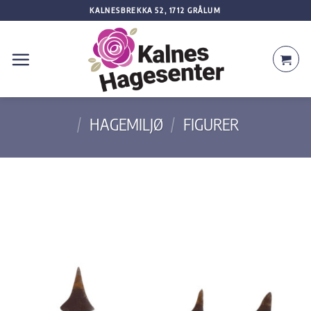
Skip
KALNESBREKKA 52, 1712 GRÅLUM
to
content
/
HAGEMILJØ
/
FIGURER