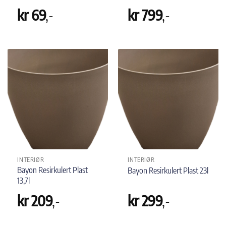
kr
69
,-
kr
799
,-
INTERIØR
INTERIØR
Bayon Resirkulert Plast
Bayon Resirkulert Plast 23l
13,7l
kr
209
,-
kr
299
,-