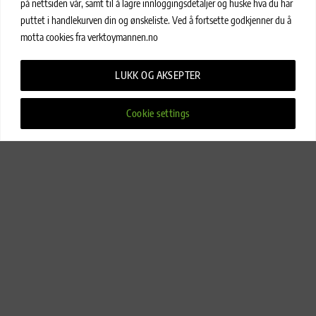
på nettsiden vår, samt til å lagre innloggingsdetaljer og huske hva du har
puttet i handlekurven din og ønskeliste. Ved å fortsette godkjenner du å
motta cookies fra verktoymannen.no
LUKK OG AKSEPTER
INTERIØR
INTERIØR
Cookie settings
Bloom Resirkulert Plast 11l
Bloom Resirkulert Plast 17l
kr
119
,-
kr
149
,-