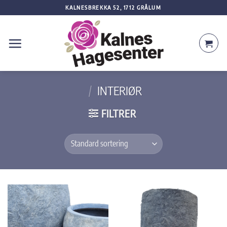
Skip
KALNESBREKKA 52, 1712 GRÅLUM
to
content
/
INTERIØR
FILTRER