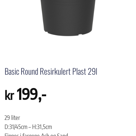
Basic Round Resirkulert Plast 29l
199
,-
kr
29 liter
D:31/45cm – H:31,5cm
Finnes i fargene Ash og Sand