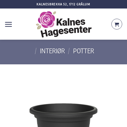
Skip
KALNESBREKKA 52, 1712 GRÅLUM
to
content
/
INTERIØR
/
POTTER