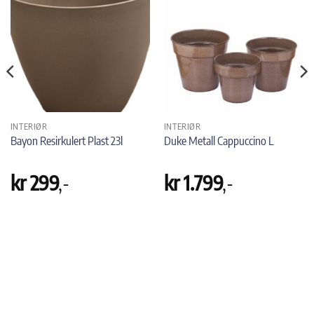
INTERIØR
INTERIØR
Bayon Resirkulert Plast 23l
Duke Metall Cappuccino L
kr
299
,-
kr
1.799
,-