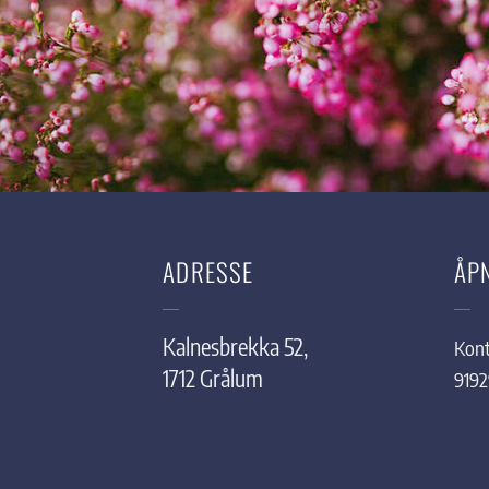
ADRESSE
ÅP
Kalnesbrekka 52,
Kont
1712 Grålum
919