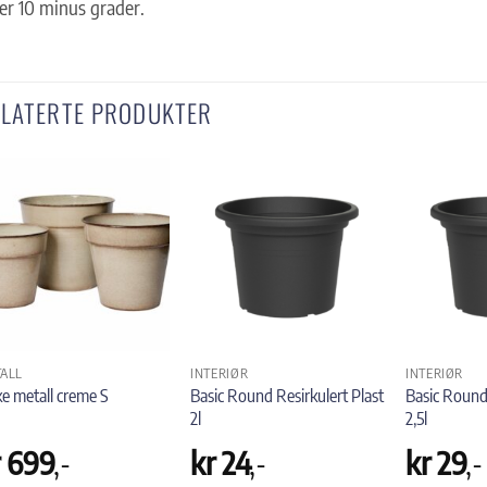
er 10 minus grader.
ELATERTE PRODUKTER
ALL
INTERIØR
INTERIØR
Basic Round Resirkulert Plast
Basic Round 
e metall creme S
2l
2,5l
r
699
,-
kr
24
,-
kr
29
,-