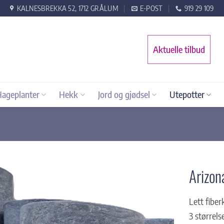
KALNESBREKKA 52, 1712 GRÅLUM
E-POST
919 29 109
Aktuelle tilbud
Hageplanter
Hekk
Jord og gjødsel
Utepotter
Arizon
Lett fibe
3 størrels