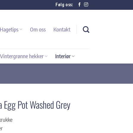
Følg oss:
Hagetips
Om oss
Kontakt
Vintergrønne hekker
Interiør
a Egg Pot Washed Grey
rkrukke
er