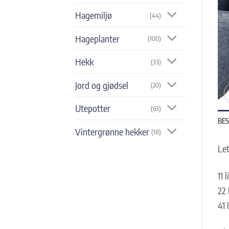
Hagemiljø
(44)
Hageplanter
(100)
Hekk
(33)
Jord og gjødsel
(20)
Utepotter
(63)
BES
Vintergrønne hekker
(18)
Let
11 
22 
41 