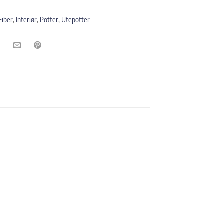
Fiber
,
Interiør
,
Potter
,
Utepotter