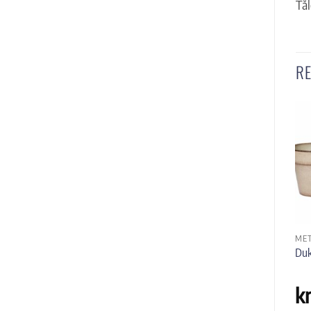
Tål
R
INTERIØR
INTERIØR
MET
Over Resirkulert Plast 50l
Bloom Resirkulert Plast 24l
Duk
kr
859
,-
kr
209
,-
k