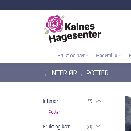
Skip
to
content
Frukt og bær
Hagemiljø
/
INTERIØR
/
POTTER
Interiør
(57)
Potter
Frukt og bær
(31)