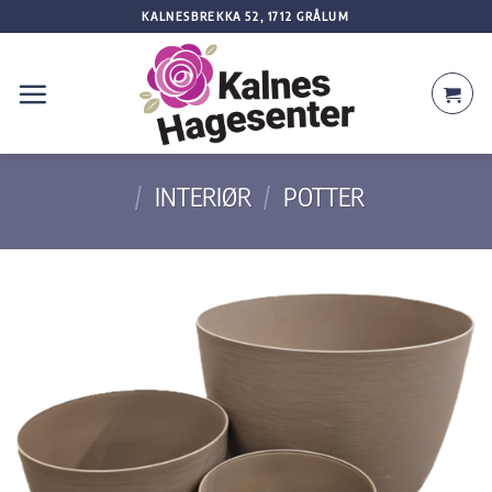
Skip
KALNESBREKKA 52, 1712 GRÅLUM
to
content
/
INTERIØR
/
POTTER