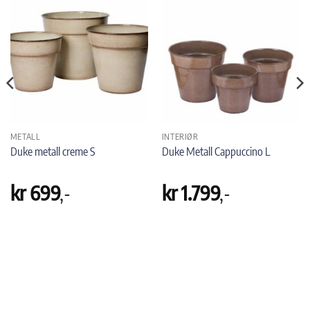
METALL
INTERIØR
Duke metall creme S
Duke Metall Cappuccino L
kr
699
,-
kr
1.799
,-