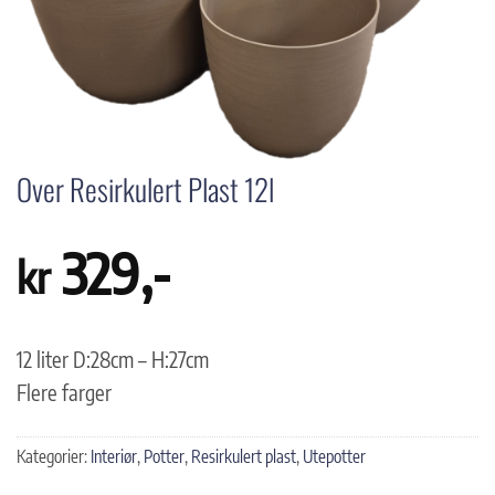
Over Resirkulert Plast 12l
329
,-
kr
12 liter D:28cm – H:27cm
Flere farger
Kategorier:
Interiør
,
Potter
,
Resirkulert plast
,
Utepotter